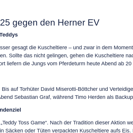
025 gegen den Herner EV
e Teddys
esser gesagt die Kuscheltiere – und zwar in dem Momen
en. Sollte das nicht gelingen, gehen die Kuscheltiere na
twort liefern die Jungs vom Pferdeturm heute Abend ab 2
Bis auf Torhüter David Miserotti-Böttcher und Verteidiger
te Abend Sebastian Graf, während Timo Herden als Backup
ndenziel
s „Teddy Toss Game“. Nach der Tradition dieser Aktion 
r in Säcken oder Tüten verpackten Kuscheltiere aufs Ei