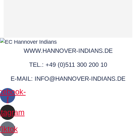
WWW.HANNOVER-INDIANS.DE
TEL.: +49 (0)511 300 200 10
E-MAIL: INFO@HANNOVER-INDIANS.DE
cebook-
f
stagram
Tiktok