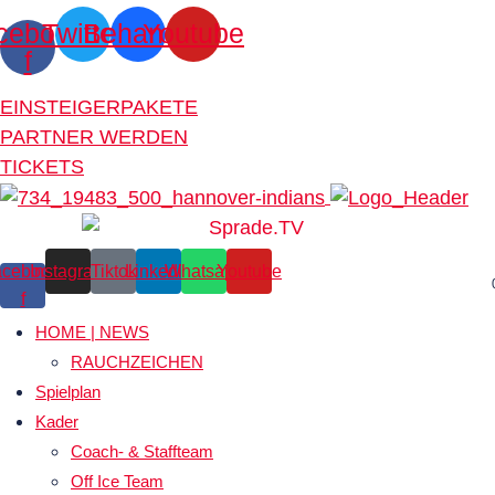
cebook-
Twitter
Behance
Youtube
f
EINSTEIGERPAKETE
PARTNER WERDEN
TICKETS
cebook-
Instagram
Tiktok
Linkedin
Whatsapp
Youtube
f
HOME | NEWS
RAUCHZEICHEN
Spielplan
Kader
Coach- & Staffteam
Off Ice Team