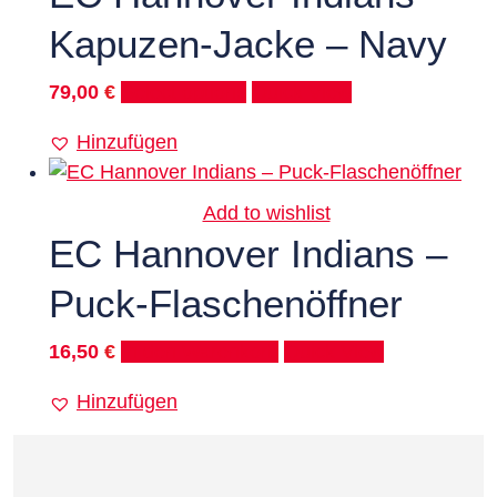
Kapuzen-Jacke – Navy
79,00
€
Select options
Quick View
Hinzufügen
Add to wishlist
EC Hannover Indians –
Puck-Flaschenöffner
16,50
€
In den Warenkorb
Quick View
Hinzufügen