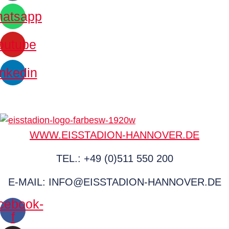
atsapp
outube
inkedin
WWW.EISSTADION-HANNOVER.DE
TEL.: +49 (0)511 550 200
E-MAIL: INFO@EISSTADION-HANNOVER.DE
cebook-
f