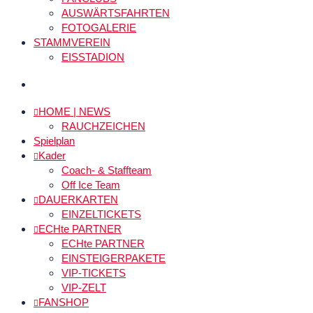
AUSWÄRTSFAHRTEN
FOTOGALERIE
STAMMVEREIN
EISSTADION
HOME | NEWS
RAUCHZEICHEN
Spielplan
Kader
Coach- & Staffteam
Off Ice Team
DAUERKARTEN
EINZELTICKETS
ECHte PARTNER
ECHte PARTNER
EINSTEIGERPAKETE
VIP-TICKETS
VIP-ZELT
FANSHOP