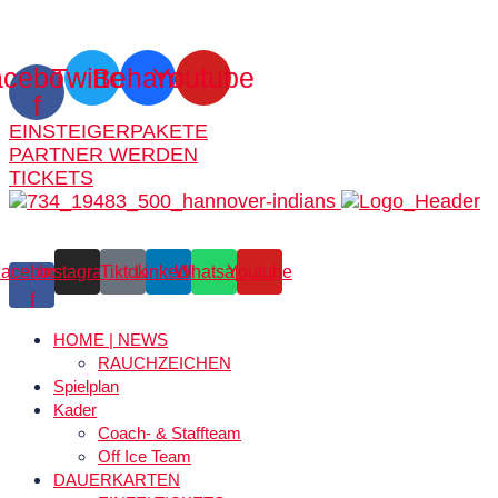
cebook-
Twitter
Behance
Youtube
f
EINSTEIGERPAKETE
PARTNER WERDEN
TICKETS
acebook-
Instagram
Tiktok
Linkedin
Whatsapp
Youtube
f
HOME | NEWS
RAUCHZEICHEN
Spielplan
Kader
Coach- & Staffteam
Off Ice Team
DAUERKARTEN