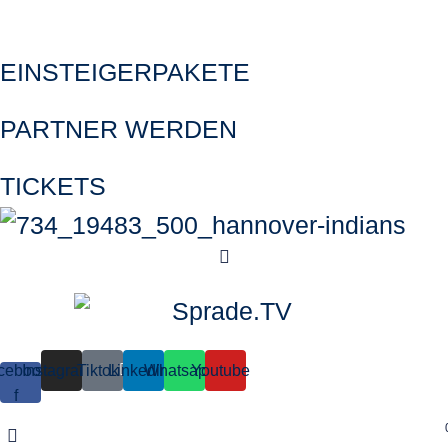
EINSTEIGERPAKETE
PARTNER WERDEN
TICKETS
cebook-
Instagram
Tiktok
Linkedin
Whatsapp
Youtube
f