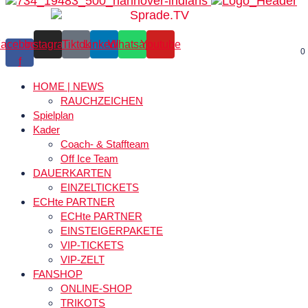
acebook-
Instagram
Tiktok
Linkedin
Whatsapp
Youtube
0
f
HOME | NEWS
RAUCHZEICHEN
Spielplan
Kader
Coach- & Staffteam
Off Ice Team
DAUERKARTEN
EINZELTICKETS
ECHte PARTNER
ECHte PARTNER
EINSTEIGERPAKETE
VIP-TICKETS
VIP-ZELT
FANSHOP
ONLINE-SHOP
TRIKOTS