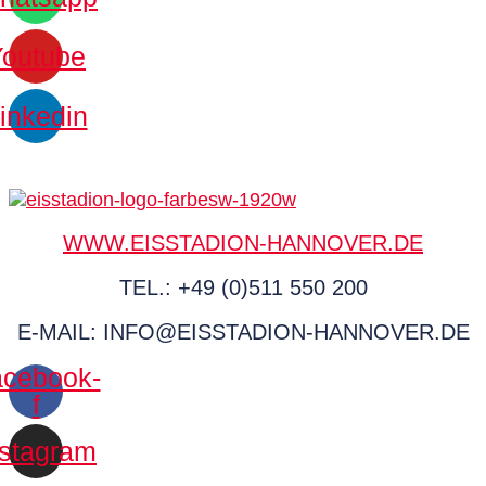
Youtube
inkedin
WWW.EISSTADION-HANNOVER.DE
TEL.: +49 (0)511 550 200
E-MAIL: INFO@EISSTADION-HANNOVER.DE
cebook-
f
nstagram