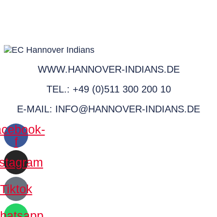
WWW.HANNOVER-INDIANS.DE
TEL.: +49 (0)511 300 200 10
E-MAIL: INFO@HANNOVER-INDIANS.DE
cebook-
f
nstagram
Tiktok
hatsapp