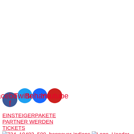
cebook-
Twitter
Behance
Youtube
f
EINSTEIGERPAKETE
PARTNER WERDEN
TICKETS