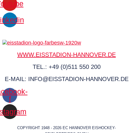
Youtube
inkedin
WWW.EISSTADION-HANNOVER.DE
TEL.: +49 (0)511 550 200
E-MAIL: INFO@EISSTADION-HANNOVER.DE
cebook-
f
nstagram
COPYRIGHT 1948 - 2026 EC HANNOVER EISHOCKEY-