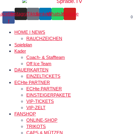
acebook-
Instagram
Tiktok
Linkedin
Whatsapp
Youtube
0
f
HOME | NEWS
RAUCHZEICHEN
Spielplan
Kader
Coach- & Staffteam
Off Ice Team
DAUERKARTEN
EINZELTICKETS
ECHte PARTNER
ECHte PARTNER
EINSTEIGERPAKETE
VIP-TICKETS
VIP-ZELT
FANSHOP
ONLINE-SHOP
TRIKOTS
CAPS & MÜTZEN