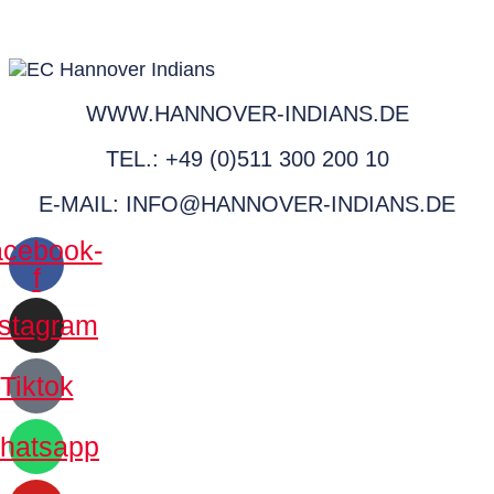
WWW.HANNOVER-INDIANS.DE
TEL.: +49 (0)511 300 200 10
E-MAIL: INFO@HANNOVER-INDIANS.DE
cebook-
f
nstagram
Tiktok
hatsapp