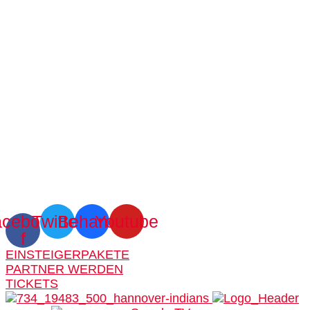
cebook-
Twitter
Behance
Youtube
f
EINSTEIGERPAKETE
PARTNER WERDEN
TICKETS