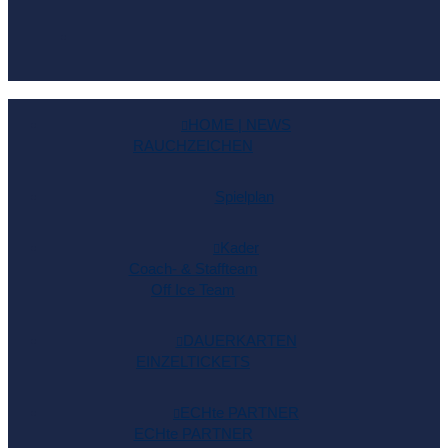
HOME | NEWS
RAUCHZEICHEN
Spielplan
Kader
Coach- & Staffteam
Off Ice Team
DAUERKARTEN
EINZELTICKETS
ECHte PARTNER
ECHte PARTNER