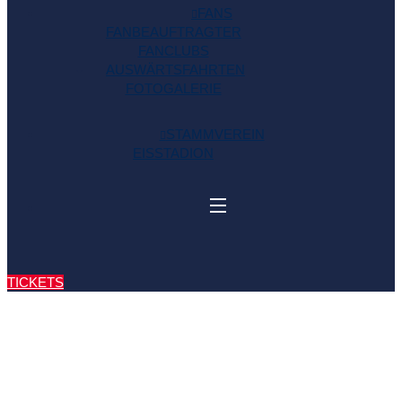
FANS
FANBEAUFTRAGTER
FANCLUBS
AUSWÄRTSFAHRTEN
FOTOGALERIE
STAMMVEREIN
EISSTADION
TICKETS