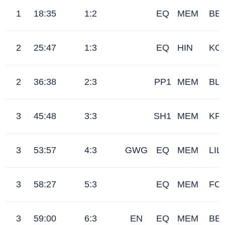
1
18:35
1:2
EQ
MEM
BE
2
25:47
1:3
EQ
HIN
KO
2
36:38
2:3
PP1
MEM
BL
3
45:48
3:3
SH1
MEM
KR
3
53:57
4:3
GWG
EQ
MEM
LIL
3
58:27
5:3
EQ
MEM
FO
3
59:00
6:3
EN
EQ
MEM
BE