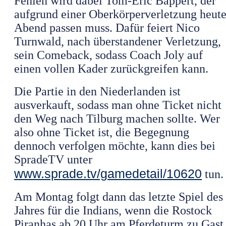
Fehlen wird dabei Tom-Eric Bappert, der
aufgrund einer Oberkörperverletzung heut
Abend passen muss. Dafür feiert Nico
Turnwald, nach überstandener Verletzung,
sein Comeback, sodass Coach Joly auf
einen vollen Kader zurückgreifen kann.
Die Partie in den Niederlanden ist
ausverkauft, sodass man ohne Ticket nicht
den Weg nach Tilburg machen sollte. Wer
also ohne Ticket ist, die Begegnung
dennoch verfolgen möchte, kann dies bei
SpradeTV unter
www.sprade.tv/gamedetail/10620
tun.
Am Montag folgt dann das letzte Spiel des
Jahres für die Indians, wenn die Rostock
Piranhas ab 20 Uhr am Pferdeturm zu Gast