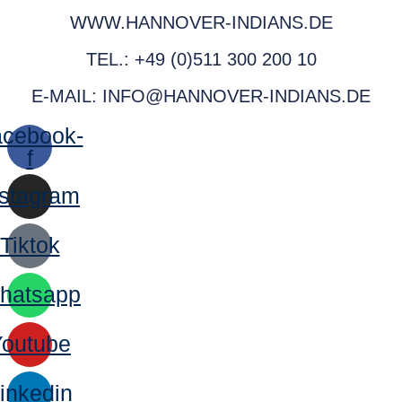
WWW.HANNOVER-INDIANS.DE
TEL.: +49 (0)511 300 200 10
E-MAIL: INFO@HANNOVER-INDIANS.DE
cebook-
f
nstagram
Tiktok
hatsapp
Youtube
inkedin