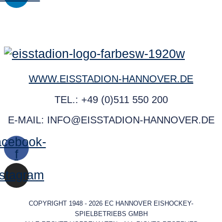
WWW.EISSTADION-HANNOVER.DE
TEL.: +49 (0)511 550 200
E-MAIL: INFO@EISSTADION-HANNOVER.DE
cebook-
f
nstagram
COPYRIGHT 1948 - 2026 EC HANNOVER EISHOCKEY-
SPIELBETRIEBS GMBH