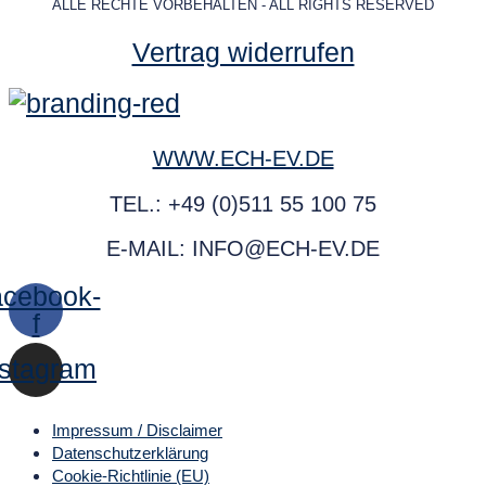
ALLE RECHTE VORBEHALTEN - ALL RIGHTS RESERVED
Vertrag widerrufen
WWW.ECH-EV.DE
TEL.: +49 (0)511 55 100 75
E-MAIL: INFO@ECH-EV.DE
cebook-
f
nstagram
Impressum / Disclaimer
Datenschutz­erklärung
Cookie-Richtlinie (EU)