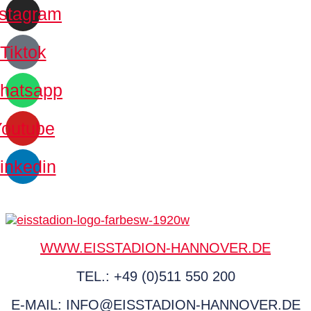
nstagram
Tiktok
hatsapp
Youtube
inkedin
WWW.EISSTADION-HANNOVER.DE
TEL.: +49 (0)511 550 200
E-MAIL: INFO@EISSTADION-HANNOVER.DE