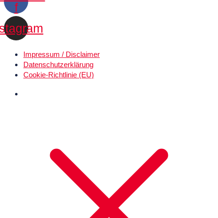
f
nstagram
Impressum / Disclaimer
Datenschutz­erklärung
Cookie-Richtlinie (EU)