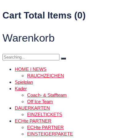
Cart Total Items (
0
)
Warenkorb
Search
for:
HOME | NEWS
RAUCHZEICHEN
Spielplan
Kader
Coach- & Staffteam
Off Ice Team
DAUERKARTEN
EINZELTICKETS
ECHte PARTNER
ECHte PARTNER
EINSTEIGERPAKETE