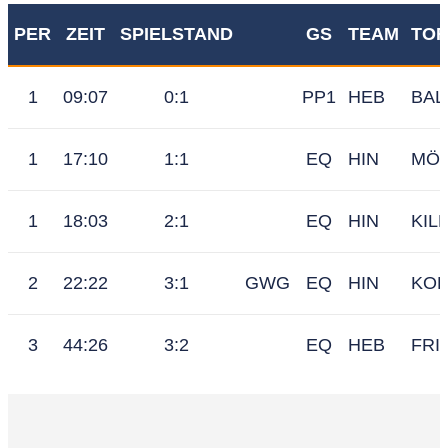
PER
ZEIT
SPIELSTAND
GS
TEAM
TOR
1
09:07
0:1
PP1
HEB
BAL
1
17:10
1:1
EQ
HIN
MÖL
1
18:03
2:1
EQ
HIN
KIL
2
22:22
3:1
GWG
EQ
HIN
KOL
3
44:26
3:2
EQ
HEB
FRI