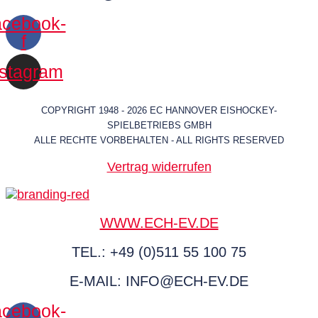
cebook-
f
nstagram
COPYRIGHT 1948 - 2026 EC HANNOVER EISHOCKEY-
SPIELBETRIEBS GMBH
ALLE RECHTE VORBEHALTEN - ALL RIGHTS RESERVED
Vertrag widerrufen
WWW.ECH-EV.DE
TEL.: +49 (0)511 55 100 75
E-MAIL: INFO@ECH-EV.DE
cebook-