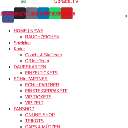
acebook-
Instagram
Tiktok
Linkedin
Whatsapp
Youtube
0
f
HOME | NEWS
RAUCHZEICHEN
Spielplan
Kader
Coach- & Staffteam
Off Ice Team
DAUERKARTEN
EINZELTICKETS
ECHte PARTNER
ECHte PARTNER
EINSTEIGERPAKETE
VIP-TICKETS
VIP-ZELT
FANSHOP
ONLINE-SHOP
TRIKOTS
CAPS & MÜTZEN