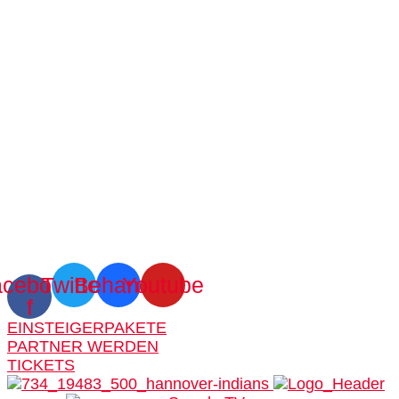
cebook-
Twitter
Behance
Youtube
f
EINSTEIGERPAKETE
PARTNER WERDEN
TICKETS