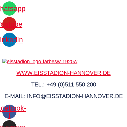
hatsapp
Youtube
inkedin
WWW.EISSTADION-HANNOVER.DE
TEL.: +49 (0)511 550 200
E-MAIL: INFO@EISSTADION-HANNOVER.DE
cebook-
f