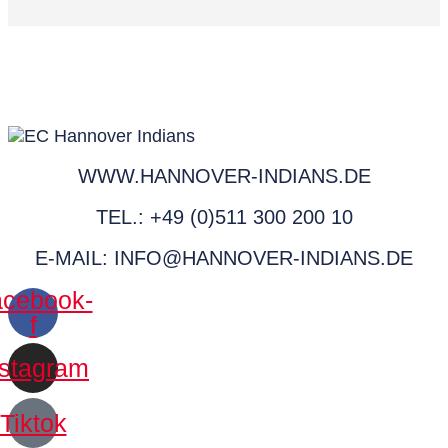
WWW.HANNOVER-INDIANS.DE
TEL.: +49 (0)511 300 200 10
E-MAIL: INFO@HANNOVER-INDIANS.DE
cebook-
f
nstagram
Tiktok