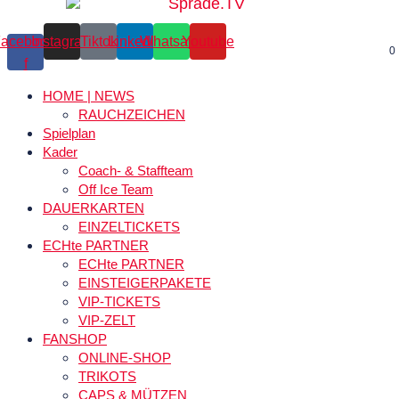
acebook-
Instagram
Tiktok
Linkedin
Whatsapp
Youtube
0
f
HOME | NEWS
RAUCHZEICHEN
Spielplan
Kader
Coach- & Staffteam
Off Ice Team
DAUERKARTEN
EINZELTICKETS
ECHte PARTNER
ECHte PARTNER
EINSTEIGERPAKETE
VIP-TICKETS
VIP-ZELT
FANSHOP
ONLINE-SHOP
TRIKOTS
CAPS & MÜTZEN