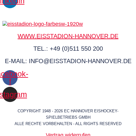
inkedin
WWW.EISSTADION-HANNOVER.DE
TEL.: +49 (0)511 550 200
E-MAIL: INFO@EISSTADION-HANNOVER.DE
cebook-
f
nstagram
COPYRIGHT 1948 - 2026 EC HANNOVER EISHOCKEY-
SPIELBETRIEBS GMBH
ALLE RECHTE VORBEHALTEN - ALL RIGHTS RESERVED
Vertrag widerrufen