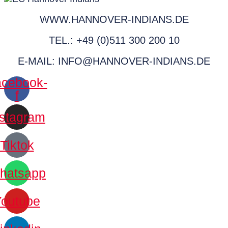
WWW.HANNOVER-INDIANS.DE
TEL.: +49 (0)511 300 200 10
E-MAIL: INFO@HANNOVER-INDIANS.DE
cebook-
f
nstagram
Tiktok
hatsapp
Youtube