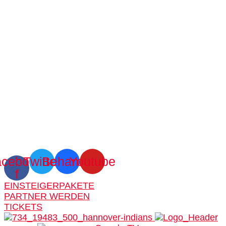
cebook-
Twitter
Behance
Youtube
f
EINSTEIGERPAKETE
PARTNER WERDEN
TICKETS