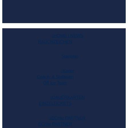
HOME | NEWS
RAUCHZEICHEN
Spielplan
Kader
Coach- & Staffteam
Off Ice Team
DAUERKARTEN
EINZELTICKETS
ECHte PARTNER
ECHte PARTNER