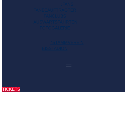
FANS
FANBEAUFTRAGTER
FANCLUBS
AUSWÄRTSFAHRTEN
FOTOGALERIE
STAMMVEREIN
EISSTADION
TICKETS