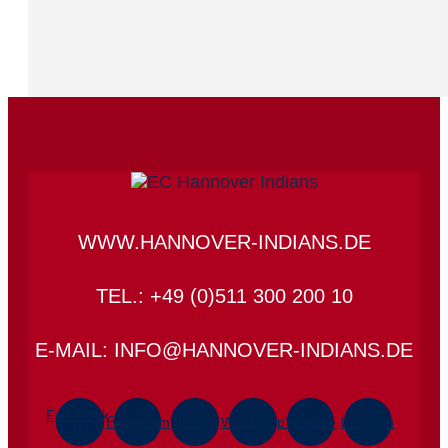
WWW.HANNOVER-INDIANS.DE
TEL.: +49 (0)511 300 200 10
E-MAIL: INFO@HANNOVER-INDIANS.DE
Facebook-
Instagram
Tiktok
Whatsapp
Youtube
Linkedin
f