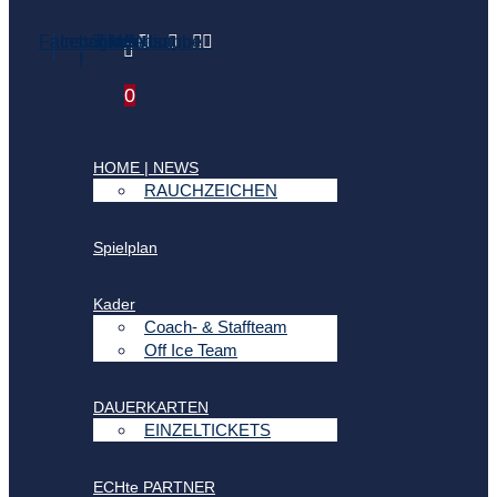
Facebook-
Instagram
Tiktok
Linkedin
Whatsapp
Youtube
f
0
HOME | NEWS
RAUCHZEICHEN
Spielplan
Kader
Coach- & Staffteam
Off Ice Team
DAUERKARTEN
EINZELTICKETS
ECHte PARTNER