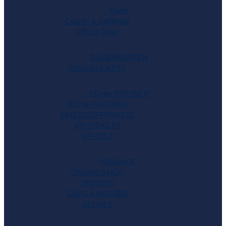
Kader
Coach- & Staffteam
Off Ice Team
DAUERKARTEN
EINZELTICKETS
ECHte PARTNER
ECHte PARTNER
EINSTEIGERPAKETE
VIP-TICKETS
VIP-ZELT
FANSHOP
ONLINE-SHOP
TRIKOTS
CAPS & MÜTZEN
SCHALS