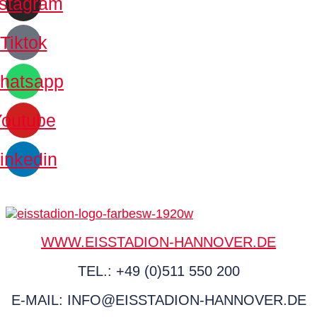
nstagram
Tiktok
hatsapp
Youtube
inkedin
WWW.EISSTADION-HANNOVER.DE
TEL.: +49 (0)511 550 200
E-MAIL: INFO@EISSTADION-HANNOVER.DE