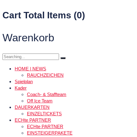
Cart Total Items (
0
)
Warenkorb
Search
for:
HOME | NEWS
RAUCHZEICHEN
Spielplan
Kader
Coach- & Staffteam
Off Ice Team
DAUERKARTEN
EINZELTICKETS
ECHte PARTNER
ECHte PARTNER
EINSTEIGERPAKETE