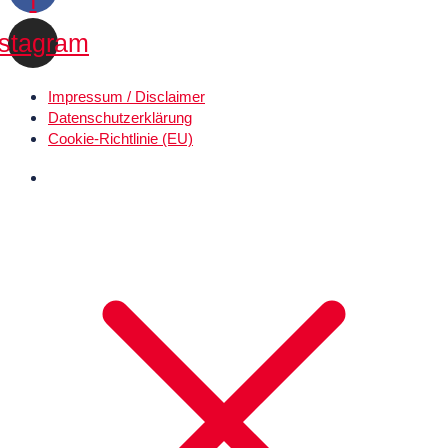
f
nstagram
Impressum / Disclaimer
Datenschutz­erklärung
Cookie-Richtlinie (EU)