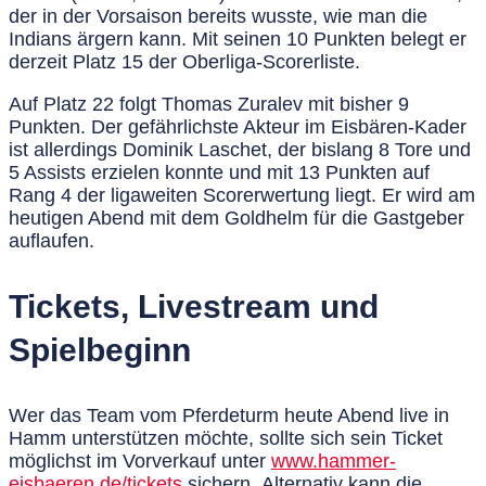
der in der Vorsaison bereits wusste, wie man die
Indians ärgern kann. Mit seinen
10 Punkten
belegt er
derzeit
Platz 15
der Oberliga-Scorerliste.
Auf
Platz 22
folgt
Thomas Zuralev
mit bisher
9
Punkten
. Der gefährlichste Akteur im Eisbären-Kader
ist allerdings
Dominik Laschet
, der bislang
8 Tore und
5 Assists
erzielen konnte und mit
13 Punkten auf
Rang 4
der ligaweiten Scorerwertung liegt. Er wird am
heutigen Abend mit dem
Goldhelm
für die Gastgeber
auflaufen.
Tickets, Livestream und
Spielbeginn
Wer das Team vom Pferdeturm heute Abend
live in
Hamm
unterstützen möchte, sollte sich sein Ticket
möglichst im
Vorverkauf
unter
www.hammer-
eisbaeren.de/tickets
sichern. Alternativ kann die