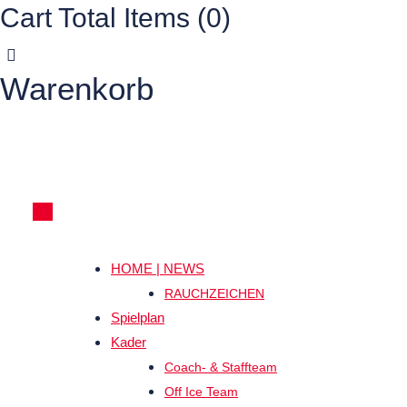
Cart Total Items (
0
)
Warenkorb
HOME | NEWS
RAUCHZEICHEN
Spielplan
Kader
Coach- & Staffteam
Off Ice Team