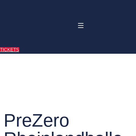
TICKETS
PreZero