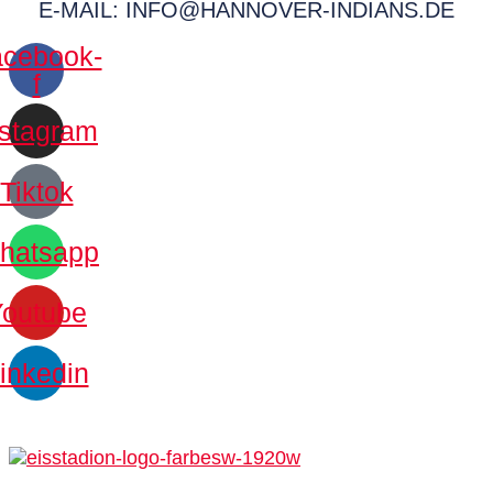
E-MAIL: INFO@HANNOVER-INDIANS.DE
cebook-
f
nstagram
Tiktok
hatsapp
Youtube
inkedin