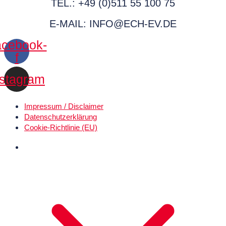
TEL.: +49 (0)511 55 100 75
E-MAIL: INFO@ECH-EV.DE
cebook-
f
nstagram
Impressum / Disclaimer
Datenschutz­erklärung
Cookie-Richtlinie (EU)