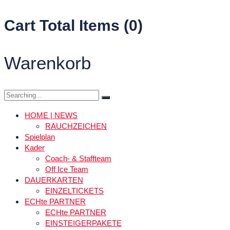
Cart Total Items (
0
)
Warenkorb
Search
for:
HOME | NEWS
RAUCHZEICHEN
Spielplan
Kader
Coach- & Staffteam
Off Ice Team
DAUERKARTEN
EINZELTICKETS
ECHte PARTNER
ECHte PARTNER
EINSTEIGERPAKETE