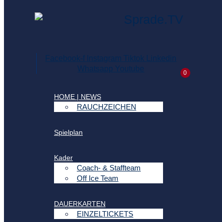
Facebook-f
Instagram
Tiktok
Linkedin
Whatsapp
Youtube
0
HOME | NEWS
RAUCHZEICHEN
Spielplan
Kader
Coach- & Staffteam
Off Ice Team
DAUERKARTEN
EINZELTICKETS