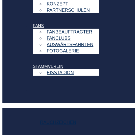
KONZEPT
PARTNERSCHULEN
FANS
FANBEAUFTRAGTER
FANCLUBS
AUSWÄRTSFAHRTEN
FOTOGALERIE
STAMMVEREIN
EISSTADION
RAUCHZEICHEN