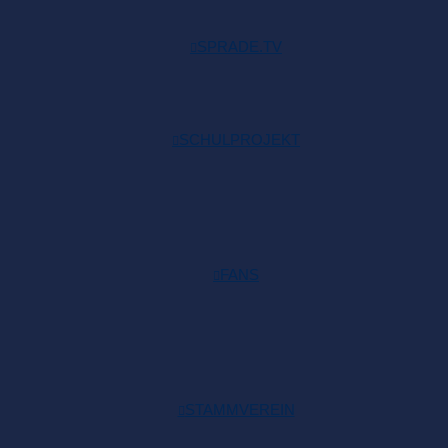
SPRADE.TV
SCHULPROJEKT
FANS
STAMMVEREIN