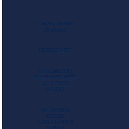
Coach- & Staffteam
Off Ice Team
EINZELTICKETS
ECHte PARTNER
EINSTEIGERPAKETE
VIP-TICKETS
VIP-ZELT
ONLINE-SHOP
TRIKOTS
CAPS & MÜTZEN
SCHALS