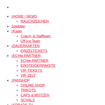
HOME | NEWS
RAUCHZEICHEN
Spielplan
Kader
Coach- & Staffteam
Off Ice Team
DAUERKARTEN
EINZELTICKETS
ECHte PARTNER
ECHte PARTNER
EINSTEIGERPAKETE
VIP-TICKETS
VIP-ZELT
FANSHOP
ONLINE-SHOP
TRIKOTS
CAPS & MÜTZEN
SCHALS
SPRADE.TV