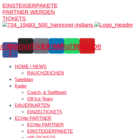
EINSTEIGERPAKETE
PARTNER WERDEN
TICKETS
cebook-
Instagram
Tiktok
Linkedin
Whatsapp
Youtube
f
HOME | NEWS
RAUCHZEICHEN
Spielplan
Kader
Coach- & Staffteam
Off Ice Team
DAUERKARTEN
EINZELTICKETS
ECHte PARTNER
ECHte PARTNER
EINSTEIGERPAKETE
VIP-TICKETS